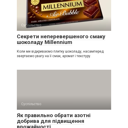
Суспільство
Секрети неперевершеного смаку
шоколаду Millennium
Коли ми відкриваємо плитку шоколаду, насамперед
звертаємо увагу на її смак, аромат і текстуру.
Суспільство
Як правильно обрати азотні
добрива для підвищення
врожайності