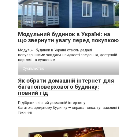
Суспільство
Модульний будинок в Україні: на
що звернути увагу перед покупкою
Модульні будинки в Україні стають дедалі
популярнішими завдяки швидкості зведення, доступній
вартості та сучасним
Суспільство
Як обрати домашній інтернет для
багатоповерхового будинку:
повний гід
Підібрати якісний домашній інтернет у
багатоквартирному будинку — справа тонка: тут важливі і
технічні