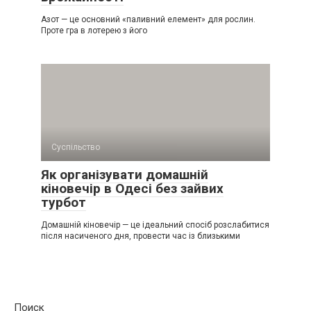
Азот — це основний «паливний елемент» для рослин.
Проте гра в лотерею з його
Суспільство
Як організувати домашній
кіновечір в Одесі без зайвих
турбот
Домашній кіновечір — це ідеальний спосіб розслабитися
після насиченого дня, провести час із близькими
Поиск