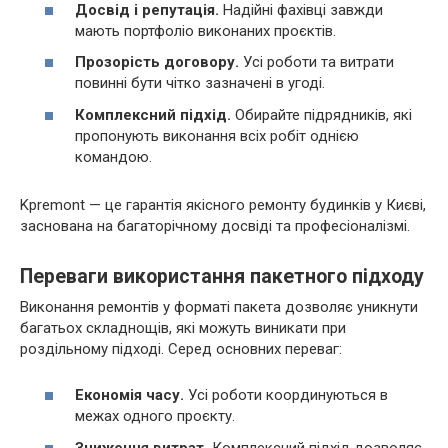
Досвід і репутація.
Надійні фахівці завжди
мають портфоліо виконаних проєктів.
Прозорість договору.
Усі роботи та витрати
повинні бути чітко зазначені в угоді.
Комплексний підхід.
Обирайте підрядників, які
пропонують виконання всіх робіт однією
командою.
Kpremont — це гарантія якісного ремонту будинків у Києві,
заснована на багаторічному досвіді та професіоналізмі.
Переваги використання пакетного підходу
Виконання ремонтів у форматі пакета дозволяє уникнути
багатьох складнощів, які можуть виникати при
роздільному підході. Серед основних переваг:
Економія часу.
Усі роботи координуються в
межах одного проєкту.
Зниження витрат.
Комплексний підхід дозволяє